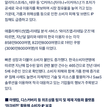
알리익스프레스, 테무 등 ‘C커머스(차이나+이커머스)’가 초저가
공세로 국내 이용자를 확보하며 시장 점유율을 높여 가고 있는
가운데, 가품과 위해상품 등으로 인한 소비자 피해 및 브랜드 IP
침해도 급증하고 있다.
애플리케이션(앱)·리테일 분석 서비스 ‘와이즈앱·리테일·굿즈’에
따르면, 지난달 알리와 테무의 한국 이용자 수는 각각
858만9000여명, 823만8000여명으로 1위인 쿠팡
(3090만8000여명)의 뒤를 이었다.
빠른 성장과 더불어 소비자 불만도 증가했다. 한국소비자연맹에
따르면 지난해 접수된 알리 관련 불만 건수는 465건으로 전년 대비
5배 수준인 것으로 확인됐다. 소비자 피해와 함께 가품 판매 증가로
IP 침해 사례도 늘면서 자체적인 기술 및 리소스를 활용하거나 SaaS
솔루션을 이용하여 적극 대응하고 있는 기업들의 행보가 주목받고
있다.
⬛ 마뗑킴, 디스커버리 등 위조상품 탐지 및 제재 자동화 플랫폼
‘마크비전’ 활용해 소비자·IP 보호