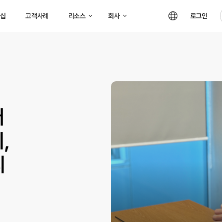
리소스
회사
십
고객사례
로그인
어
,
치