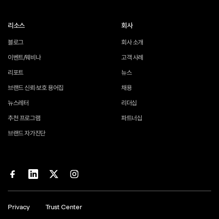
리소스
회사
블로그
회사 소개
이벤트/웨비나
고객 사례
리포트
뉴스
브랜드 신뢰·보호 용어집
채용
뉴스레터
리더십
추천 프로그램
파트너십
브랜드 자가진단
Privacy
Trust Center