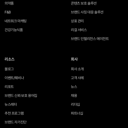
의약품
콘텐츠 보호 솔루션
F&B
브랜드 사칭 대응 솔루션
네트워크 마케팅
상표 관리
건강기능식품
리걸 서비스
브랜드 인텔리전스 에이전트
리소스
회사
블로그
회사 소개
이벤트/웨비나
고객 사례
리포트
뉴스
브랜드 신뢰·보호 용어집
채용
뉴스레터
리더십
추천 프로그램
파트너십
브랜드 자가진단