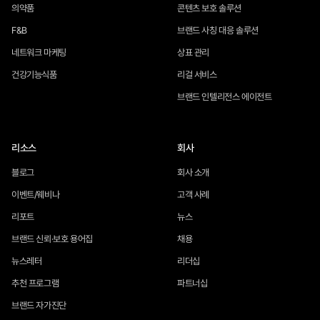
의약품
콘텐츠 보호 솔루션
F&B
브랜드 사칭 대응 솔루션
네트워크 마케팅
상표 관리
건강기능식품
리걸 서비스
브랜드 인텔리전스 에이전트
리소스
회사
블로그
회사 소개
이벤트/웨비나
고객 사례
리포트
뉴스
브랜드 신뢰·보호 용어집
채용
뉴스레터
리더십
추천 프로그램
파트너십
브랜드 자가진단