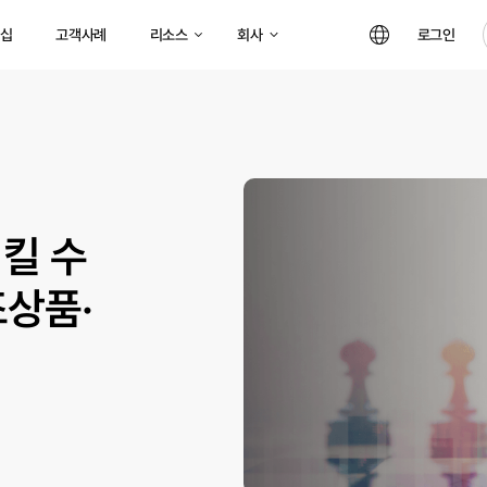
리소스
회사
십
고객사례
로그인
지킬 수
조상품·