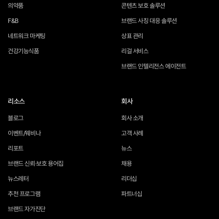
의약품
콘텐츠 보호 솔루션
F&B
브랜드 사칭 대응 솔루션
네트워크 마케팅
상표 관리
건강기능식품
리걸 서비스
브랜드 인텔리전스 에이전트
리소스
회사
블로그
회사 소개
이벤트/웨비나
고객 사례
리포트
뉴스
브랜드 신뢰·보호 용어집
채용
뉴스레터
리더십
추천 프로그램
파트너십
브랜드 자가진단