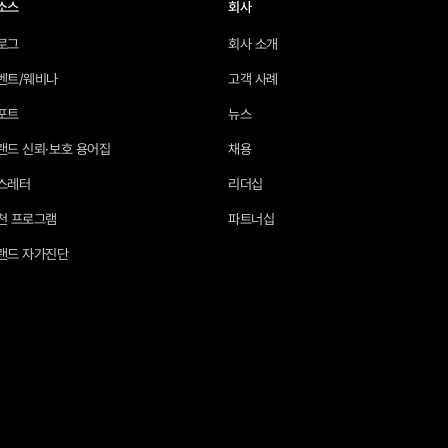
소스
회사
로그
회사 소개
벤트/웨비나
고객 사례
포트
뉴스
랜드 신뢰·보호 용어집
채용
스레터
리더십
천 프로그램
파트너십
랜드 자가진단