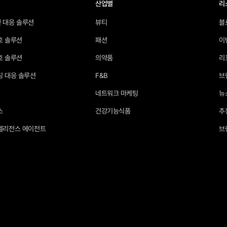
산업별
리
 대응 솔루션
뷰티
블
호 솔루션
패션
이
호 솔루션
의약품
리
칭 대응 솔루션
F&B
브
네트워크 마케팅
뉴
스
건강기능식품
추
텔리전스 에이전트
브